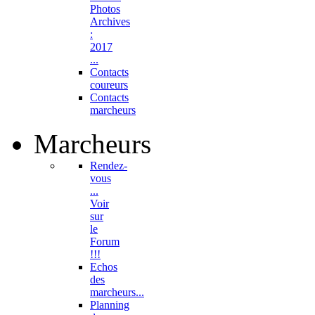
Photos
Archives
:
2017
...
Contacts
coureurs
Contacts
marcheurs
Marcheurs
Rendez-
vous
...
Voir
sur
le
Forum
!!!
Echos
des
marcheurs...
Planning