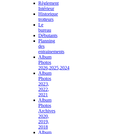
Règlement
Intérieur
Historique
trotteurs
Le
bureau
Débutants
Planning
des
entrainements
Album
Photos
2026,2025,2024
Album
Photos
2023,
2022,
2021
Album
Photos
Archives
2020,
2019,
2018
Album