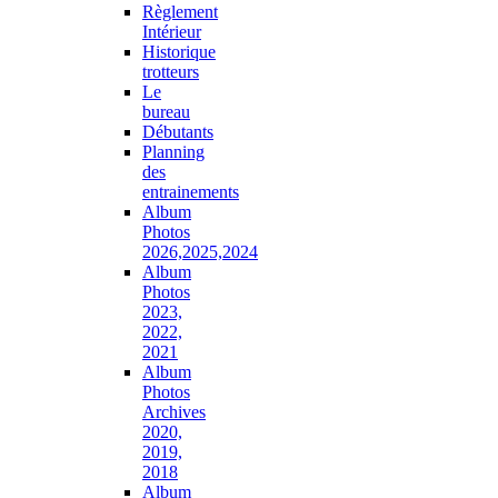
Règlement
Intérieur
Historique
trotteurs
Le
bureau
Débutants
Planning
des
entrainements
Album
Photos
2026,2025,2024
Album
Photos
2023,
2022,
2021
Album
Photos
Archives
2020,
2019,
2018
Album