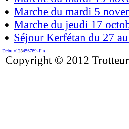
Marche du mardi 5 nove
Marche du jeudi 17 octo
Séjour Kerfétan du 27 a
Début
«
1
2
3
4
5
6
7
8
9
»
Fin
Copyright © 2012 Trotteurs 