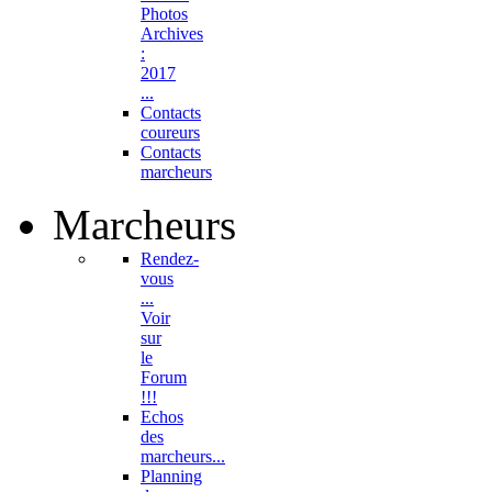
Photos
Archives
:
2017
...
Contacts
coureurs
Contacts
marcheurs
Marcheurs
Rendez-
vous
...
Voir
sur
le
Forum
!!!
Echos
des
marcheurs...
Planning