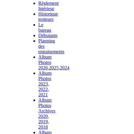
Règlement
Intérieur
Historique
trotteurs
Le
bureau
Débutants
Planning
des
entrainements
Album
Photos
2026,2025,2024
Album
Photos
2023,
2022,
2021
Album
Photos
Archives
2020,
2019,
2018
Album