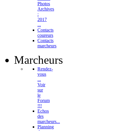
Photos
Archives
:
2017
...
Contacts
coureurs
Contacts
marcheurs
Marcheurs
Rendez-
vous
...
Voir
sur
le
Forum
!!!
Echos
des
marcheurs...
Planning