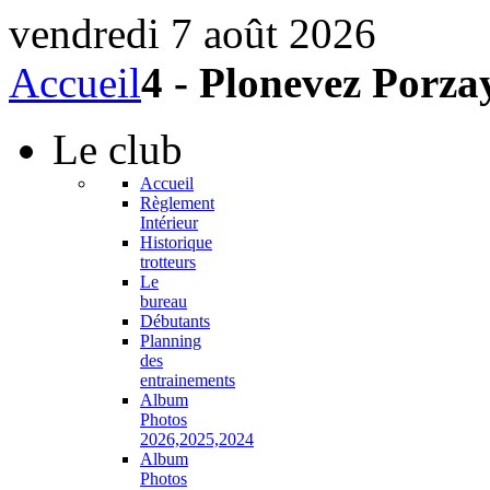
vendredi 7 août 2026
Accueil
4 - Plonevez Porza
Le
club
Accueil
Règlement
Intérieur
Historique
trotteurs
Le
bureau
Débutants
Planning
des
entrainements
Album
Photos
2026,2025,2024
Album
Photos