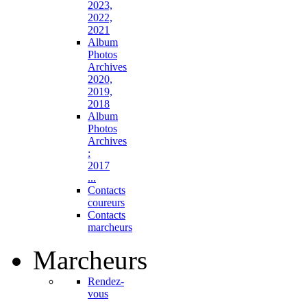
2023,
2022,
2021
Album
Photos
Archives
2020,
2019,
2018
Album
Photos
Archives
:
2017
...
Contacts
coureurs
Contacts
marcheurs
Marcheurs
Rendez-
vous
...