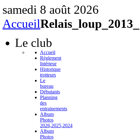
samedi 8 août 2026
Accueil
Relais_loup_201
Le
club
Accueil
Règlement
Intérieur
Historique
trotteurs
Le
bureau
Débutants
Planning
des
entrainements
Album
Photos
2026,2025,2024
Album
Photos