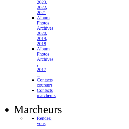
2023,
2022,
2021
Album
Photos
Archives
2020,
2019,
2018
Album
Photos
Archives
:
2017
...
Contacts
coureurs
Contacts
marcheurs
Marcheurs
Rendez-
vous
...