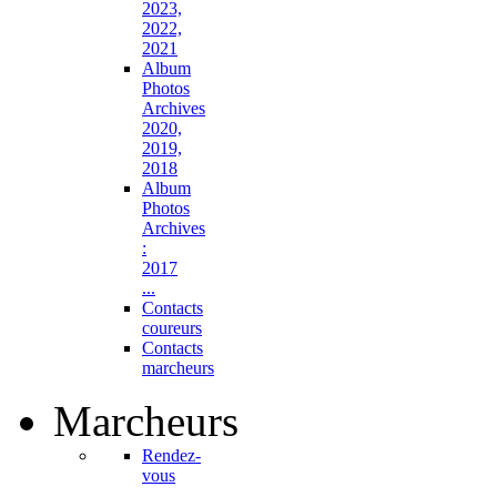
2023,
2022,
2021
Album
Photos
Archives
2020,
2019,
2018
Album
Photos
Archives
:
2017
...
Contacts
coureurs
Contacts
marcheurs
Marcheurs
Rendez-
vous
...