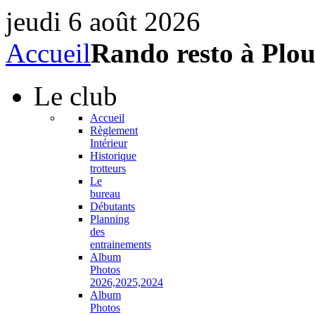
jeudi 6 août 2026
Accueil
Rando resto à Plo
Le
club
Accueil
Règlement
Intérieur
Historique
trotteurs
Le
bureau
Débutants
Planning
des
entrainements
Album
Photos
2026,2025,2024
Album
Photos