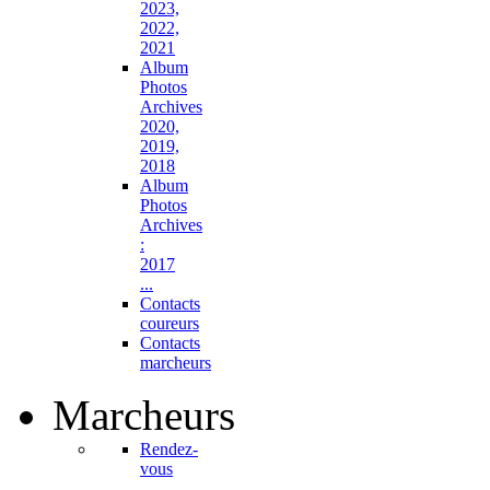
2023,
2022,
2021
Album
Photos
Archives
2020,
2019,
2018
Album
Photos
Archives
:
2017
...
Contacts
coureurs
Contacts
marcheurs
Marcheurs
Rendez-
vous
...