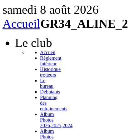
samedi 8 août 2026
Accueil
GR34_ALINE_2
Le
club
Accueil
Règlement
Intérieur
Historique
trotteurs
Le
bureau
Débutants
Planning
des
entrainements
Album
Photos
2026,2025,2024
Album
Photos