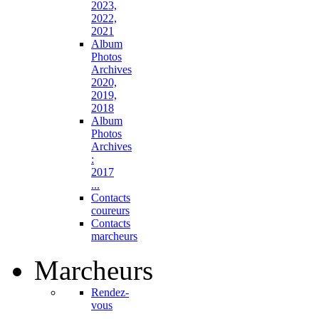
2023,
2022,
2021
Album
Photos
Archives
2020,
2019,
2018
Album
Photos
Archives
:
2017
...
Contacts
coureurs
Contacts
marcheurs
Marcheurs
Rendez-
vous
...