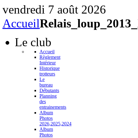
vendredi 7 août 2026
Accueil
Relais_loup_201
Le
club
Accueil
Règlement
Intérieur
Historique
trotteurs
Le
bureau
Débutants
Planning
des
entrainements
Album
Photos
2026,2025,2024
Album
Photos