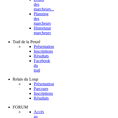
des
marcheurs...
Planning
des
marcheurs
Historique
marcheurs
Trail
de la Penzé
Présentation
Inscriptions
Résultats
Facebook
du
trail
Relais
du Loup
Présentation
Parcours
Inscriptions
Résultats
FORUM
Accès
au