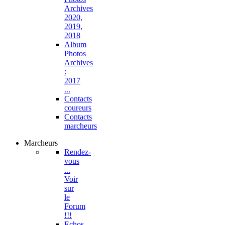
Archives
2020,
2019,
2018
Album
Photos
Archives
:
2017
...
Contacts
coureurs
Contacts
marcheurs
Marcheurs
Rendez-
vous
...
Voir
sur
le
Forum
!!!
Echos