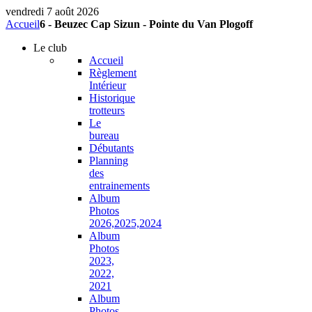
vendredi 7 août 2026
Accueil
6 - Beuzec Cap Sizun - Pointe du Van Plogoff
Le
club
Accueil
Règlement
Intérieur
Historique
trotteurs
Le
bureau
Débutants
Planning
des
entrainements
Album
Photos
2026,2025,2024
Album
Photos
2023,
2022,
2021
Album
Photos