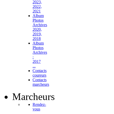
2023,
2022,
2021
Album
Photos
Archives
2020,
2019,
2018
Album
Photos
Archives
:
2017
...
Contacts
coureurs
Contacts
marcheurs
Marcheurs
Rendez-
vous
...