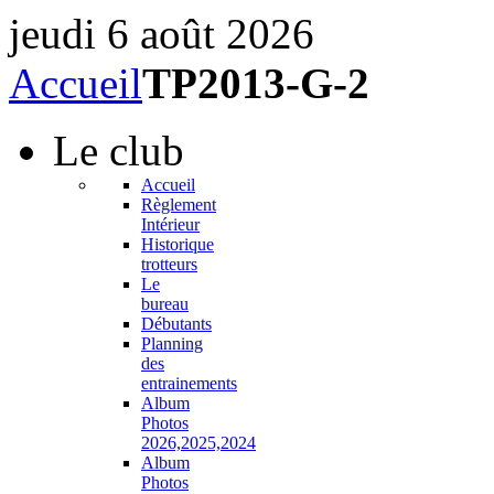
jeudi 6 août 2026
Accueil
TP2013-G-2
Le
club
Accueil
Règlement
Intérieur
Historique
trotteurs
Le
bureau
Débutants
Planning
des
entrainements
Album
Photos
2026,2025,2024
Album
Photos