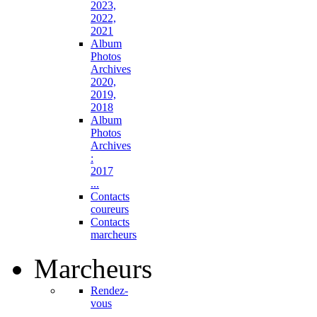
2023,
2022,
2021
Album
Photos
Archives
2020,
2019,
2018
Album
Photos
Archives
:
2017
...
Contacts
coureurs
Contacts
marcheurs
Marcheurs
Rendez-
vous
...