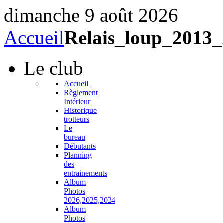
dimanche 9 août 2026
Accueil
Relais_loup_2013
Le
club
Accueil
Règlement
Intérieur
Historique
trotteurs
Le
bureau
Débutants
Planning
des
entrainements
Album
Photos
2026,2025,2024
Album
Photos