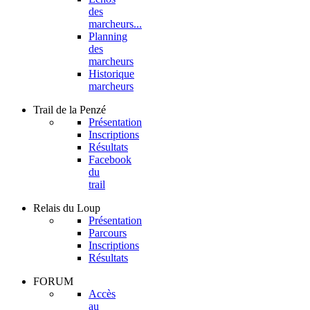
des
marcheurs...
Planning
des
marcheurs
Historique
marcheurs
Trail
de la Penzé
Présentation
Inscriptions
Résultats
Facebook
du
trail
Relais
du Loup
Présentation
Parcours
Inscriptions
Résultats
FORUM
Accès
au