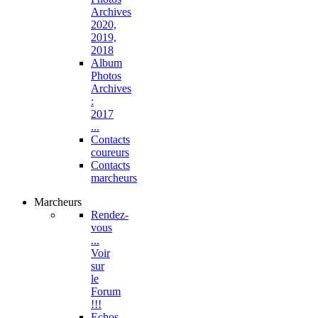
Archives
2020,
2019,
2018
Album
Photos
Archives
:
2017
...
Contacts
coureurs
Contacts
marcheurs
Marcheurs
Rendez-
vous
...
Voir
sur
le
Forum
!!!
Echos