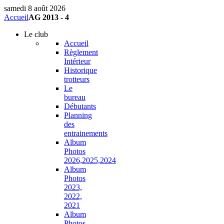
samedi 8 août 2026
Accueil
AG 2013 - 4
Le
club
Accueil
Règlement
Intérieur
Historique
trotteurs
Le
bureau
Débutants
Planning
des
entrainements
Album
Photos
2026,2025,2024
Album
Photos
2023,
2022,
2021
Album
Photos