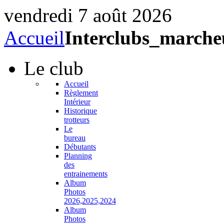
vendredi 7 août 2026
Accueil
Interclubs_marche
Le
club
Accueil
Règlement
Intérieur
Historique
trotteurs
Le
bureau
Débutants
Planning
des
entrainements
Album
Photos
2026,2025,2024
Album
Photos