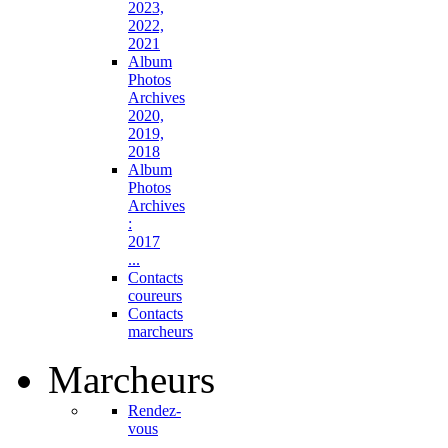
2023,
2022,
2021
Album
Photos
Archives
2020,
2019,
2018
Album
Photos
Archives
:
2017
...
Contacts
coureurs
Contacts
marcheurs
Marcheurs
Rendez-
vous
...