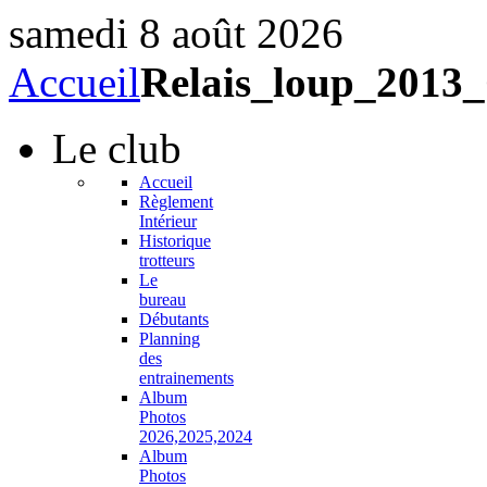
samedi 8 août 2026
Accueil
Relais_loup_201
Le
club
Accueil
Règlement
Intérieur
Historique
trotteurs
Le
bureau
Débutants
Planning
des
entrainements
Album
Photos
2026,2025,2024
Album
Photos