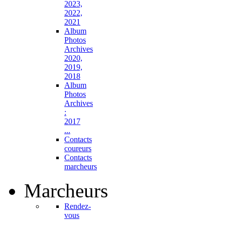
2023,
2022,
2021
Album
Photos
Archives
2020,
2019,
2018
Album
Photos
Archives
:
2017
...
Contacts
coureurs
Contacts
marcheurs
Marcheurs
Rendez-
vous
...