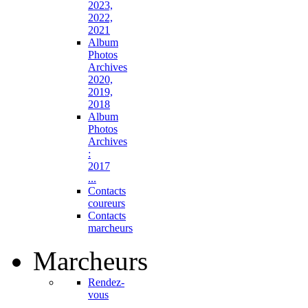
2023,
2022,
2021
Album
Photos
Archives
2020,
2019,
2018
Album
Photos
Archives
:
2017
...
Contacts
coureurs
Contacts
marcheurs
Marcheurs
Rendez-
vous
...