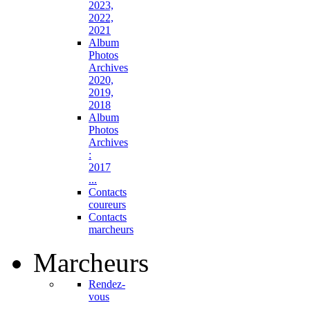
2023,
2022,
2021
Album
Photos
Archives
2020,
2019,
2018
Album
Photos
Archives
:
2017
...
Contacts
coureurs
Contacts
marcheurs
Marcheurs
Rendez-
vous
...