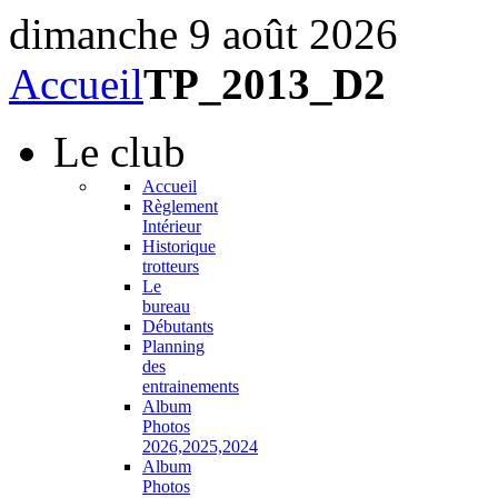
dimanche 9 août 2026
Accueil
TP_2013_D2
Le
club
Accueil
Règlement
Intérieur
Historique
trotteurs
Le
bureau
Débutants
Planning
des
entrainements
Album
Photos
2026,2025,2024
Album
Photos