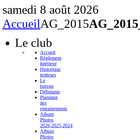
samedi 8 août 2026
Accueil
AG_2015
AG_2015
Le
club
Accueil
Règlement
Intérieur
Historique
trotteurs
Le
bureau
Débutants
Planning
des
entrainements
Album
Photos
2026,2025,2024
Album
Photos