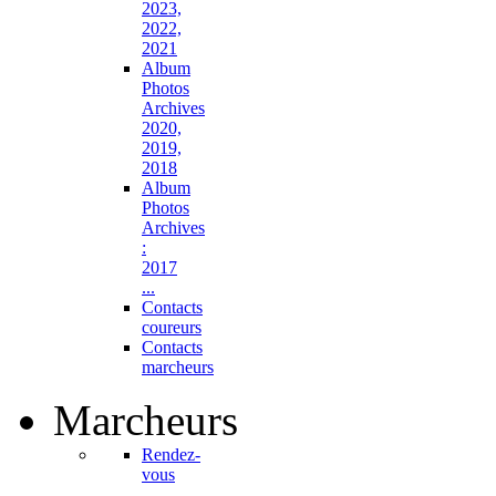
2023,
2022,
2021
Album
Photos
Archives
2020,
2019,
2018
Album
Photos
Archives
:
2017
...
Contacts
coureurs
Contacts
marcheurs
Marcheurs
Rendez-
vous
...