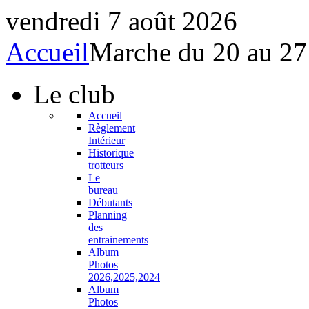
vendredi 7 août 2026
Accueil
Marche du 20 au 27
Le
club
Accueil
Règlement
Intérieur
Historique
trotteurs
Le
bureau
Débutants
Planning
des
entrainements
Album
Photos
2026,2025,2024
Album
Photos