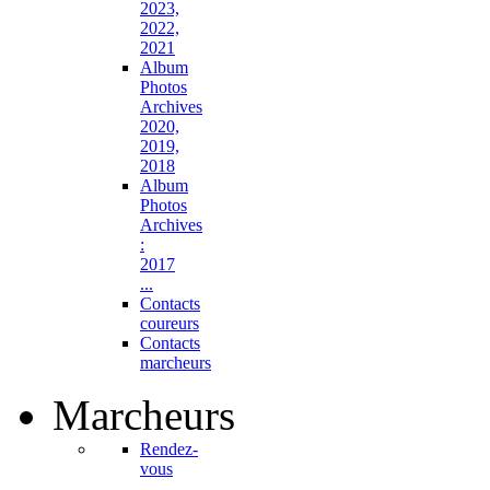
2023,
2022,
2021
Album
Photos
Archives
2020,
2019,
2018
Album
Photos
Archives
:
2017
...
Contacts
coureurs
Contacts
marcheurs
Marcheurs
Rendez-
vous
...