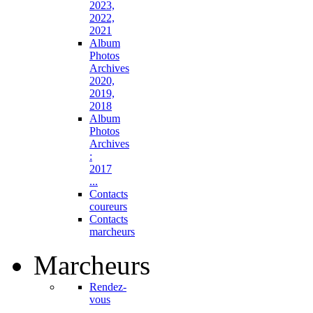
2023,
2022,
2021
Album
Photos
Archives
2020,
2019,
2018
Album
Photos
Archives
:
2017
...
Contacts
coureurs
Contacts
marcheurs
Marcheurs
Rendez-
vous
...