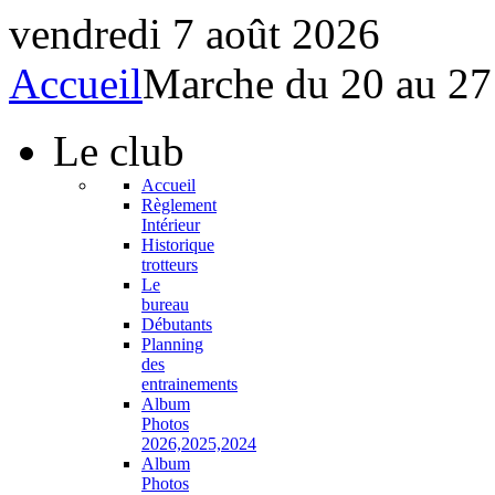
vendredi 7 août 2026
Accueil
Marche du 20 au 27
Le
club
Accueil
Règlement
Intérieur
Historique
trotteurs
Le
bureau
Débutants
Planning
des
entrainements
Album
Photos
2026,2025,2024
Album
Photos