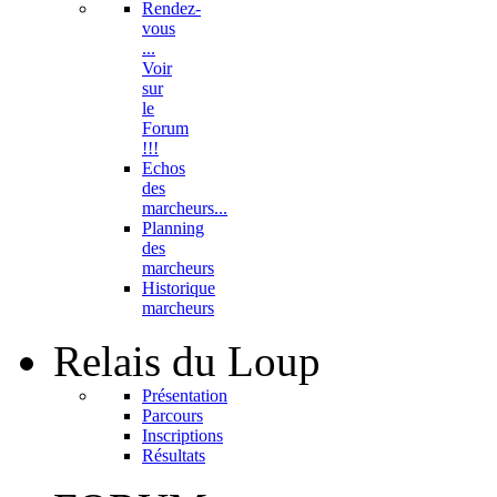
Rendez-
vous
...
Voir
sur
le
Forum
!!!
Echos
des
marcheurs...
Planning
des
marcheurs
Historique
marcheurs
Relais
du Loup
Présentation
Parcours
Inscriptions
Résultats