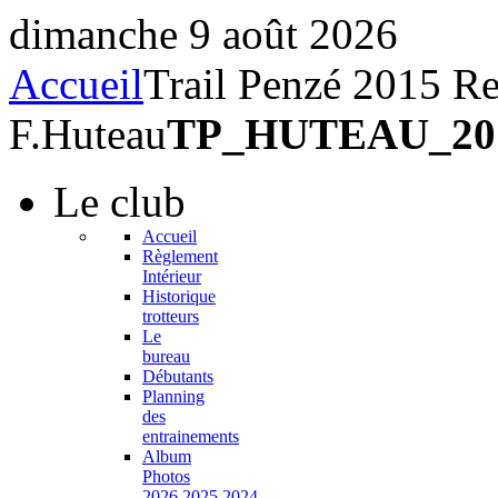
dimanche 9 août 2026
Accueil
Trail Penzé 2015 R
F.Huteau
TP_HUTEAU_20
Le
club
Accueil
Règlement
Intérieur
Historique
trotteurs
Le
bureau
Débutants
Planning
des
entrainements
Album
Photos
2026,2025,2024