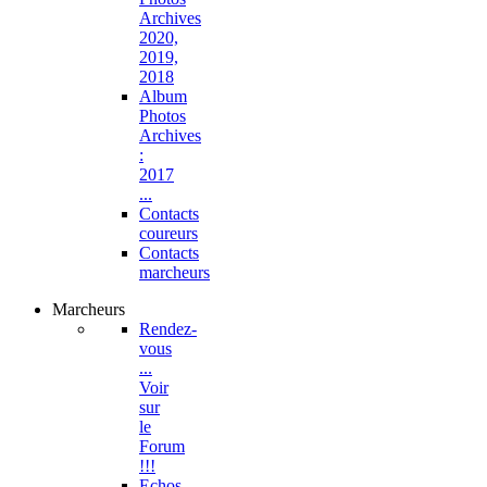
Archives
2020,
2019,
2018
Album
Photos
Archives
:
2017
...
Contacts
coureurs
Contacts
marcheurs
Marcheurs
Rendez-
vous
...
Voir
sur
le
Forum
!!!
Echos