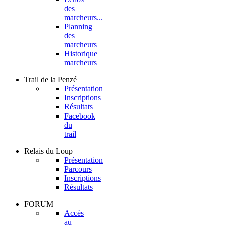
des
marcheurs...
Planning
des
marcheurs
Historique
marcheurs
Trail
de la Penzé
Présentation
Inscriptions
Résultats
Facebook
du
trail
Relais
du Loup
Présentation
Parcours
Inscriptions
Résultats
FORUM
Accès
au