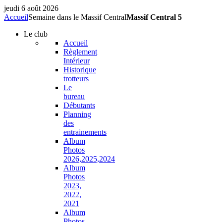
jeudi 6 août 2026
Accueil
Semaine dans le Massif Central
Massif Central 5
Le
club
Accueil
Règlement
Intérieur
Historique
trotteurs
Le
bureau
Débutants
Planning
des
entrainements
Album
Photos
2026,2025,2024
Album
Photos
2023,
2022,
2021
Album
Photos