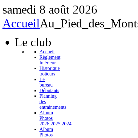
samedi 8 août 2026
Accueil
Au_Pied_des_Mont
Le
club
Accueil
Règlement
Intérieur
Historique
trotteurs
Le
bureau
Débutants
Planning
des
entrainements
Album
Photos
2026,2025,2024
Album
Photos