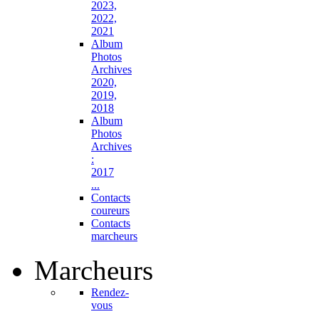
2023,
2022,
2021
Album
Photos
Archives
2020,
2019,
2018
Album
Photos
Archives
:
2017
...
Contacts
coureurs
Contacts
marcheurs
Marcheurs
Rendez-
vous
...