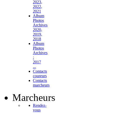
2023,
2022,
2021
Album
Photos
Archives
2020,
2019,
2018
Album
Photos
Archives
:
2017
...
Contacts
coureurs
Contacts
marcheurs
Marcheurs
Rendez-
vous
...