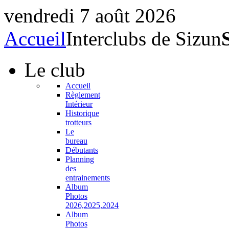
vendredi 7 août 2026
Accueil
Interclubs de Sizun
Le
club
Accueil
Règlement
Intérieur
Historique
trotteurs
Le
bureau
Débutants
Planning
des
entrainements
Album
Photos
2026,2025,2024
Album
Photos