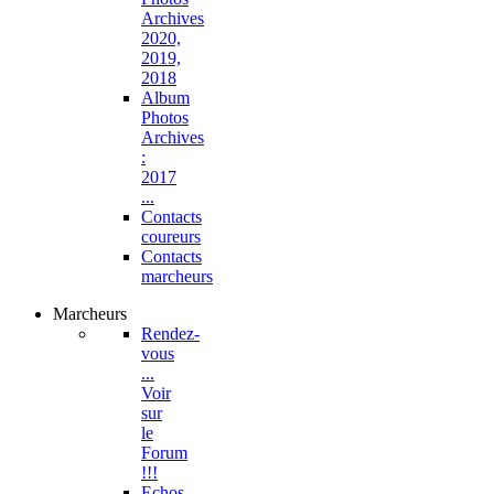
Archives
2020,
2019,
2018
Album
Photos
Archives
:
2017
...
Contacts
coureurs
Contacts
marcheurs
Marcheurs
Rendez-
vous
...
Voir
sur
le
Forum
!!!
Echos