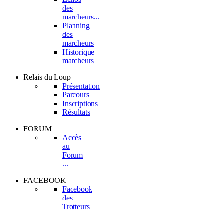
des
marcheurs...
Planning
des
marcheurs
Historique
marcheurs
Relais
du Loup
Présentation
Parcours
Inscriptions
Résultats
FORUM
Accès
au
Forum
...
FACEBOOK
Facebook
des
Trotteurs