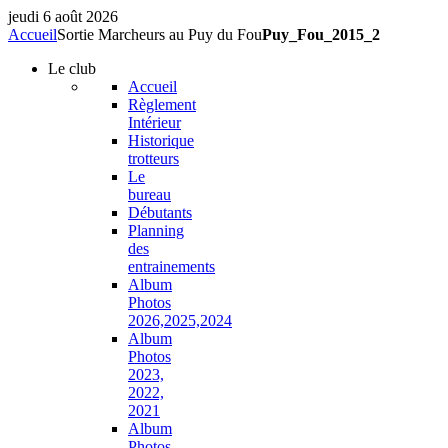
jeudi 6 août 2026
Accueil
Sortie Marcheurs au Puy du Fou
Puy_Fou_2015_2
Le
club
Accueil
Règlement
Intérieur
Historique
trotteurs
Le
bureau
Débutants
Planning
des
entrainements
Album
Photos
2026,2025,2024
Album
Photos
2023,
2022,
2021
Album
Photos