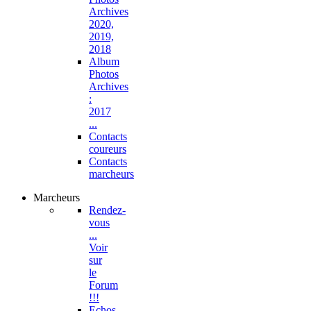
Archives
2020,
2019,
2018
Album
Photos
Archives
:
2017
...
Contacts
coureurs
Contacts
marcheurs
Marcheurs
Rendez-
vous
...
Voir
sur
le
Forum
!!!
Echos