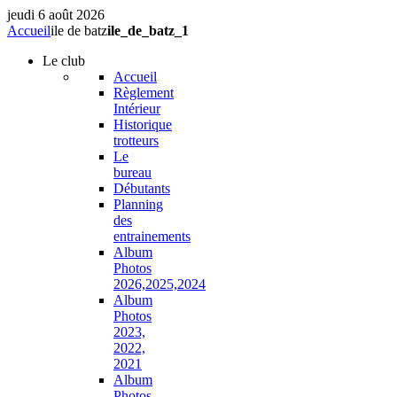
jeudi 6 août 2026
Accueil
ile de batz
ile_de_batz_1
Le
club
Accueil
Règlement
Intérieur
Historique
trotteurs
Le
bureau
Débutants
Planning
des
entrainements
Album
Photos
2026,2025,2024
Album
Photos
2023,
2022,
2021
Album
Photos