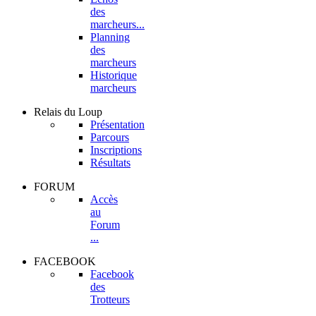
des
marcheurs...
Planning
des
marcheurs
Historique
marcheurs
Relais
du Loup
Présentation
Parcours
Inscriptions
Résultats
FORUM
Accès
au
Forum
...
FACEBOOK
Facebook
des
Trotteurs