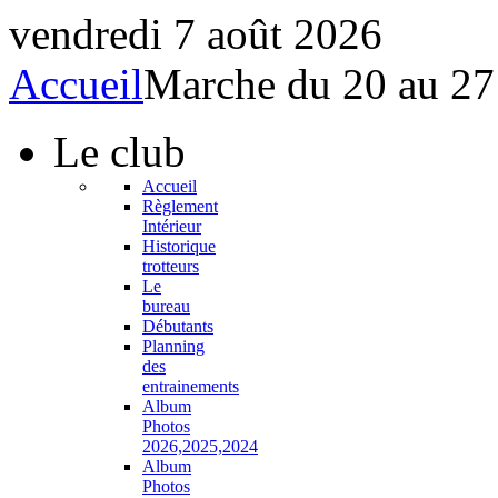
vendredi 7 août 2026
Accueil
Marche du 20 au 27
Le
club
Accueil
Règlement
Intérieur
Historique
trotteurs
Le
bureau
Débutants
Planning
des
entrainements
Album
Photos
2026,2025,2024
Album
Photos