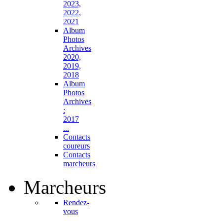
2023,
2022,
2021
Album
Photos
Archives
2020,
2019,
2018
Album
Photos
Archives
:
2017
...
Contacts
coureurs
Contacts
marcheurs
Marcheurs
Rendez-
vous
...