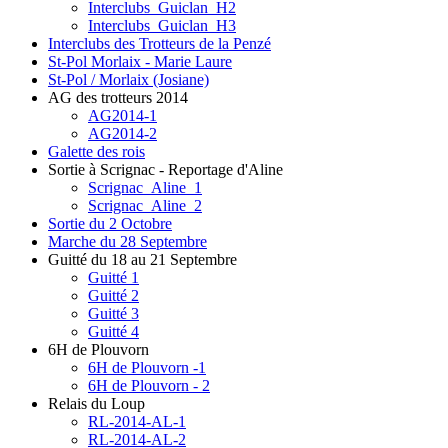
Interclubs_Guiclan_H2
Interclubs_Guiclan_H3
Interclubs des Trotteurs de la Penzé
St-Pol Morlaix - Marie Laure
St-Pol / Morlaix (Josiane)
AG des trotteurs 2014
AG2014-1
AG2014-2
Galette des rois
Sortie à Scrignac - Reportage d'Aline
Scrignac_Aline_1
Scrignac_Aline_2
Sortie du 2 Octobre
Marche du 28 Septembre
Guitté du 18 au 21 Septembre
Guitté 1
Guitté 2
Guitté 3
Guitté 4
6H de Plouvorn
6H de Plouvorn -1
6H de Plouvorn - 2
Relais du Loup
RL-2014-AL-1
RL-2014-AL-2