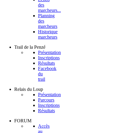
des
marcheurs...
Planning
des
marcheurs
Historique
marcheurs
Trail
de la Penzé
Présentation
Inscriptions
Résultats
Facebook
du
trail
Relais
du Loup
Présentation
Parcours
Inscriptions
Résultats
FORUM
Accès
au