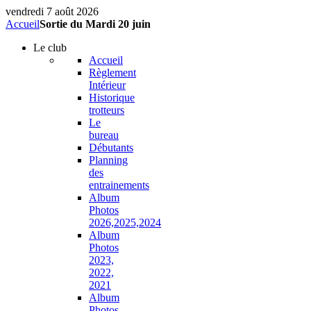
vendredi 7 août 2026
Accueil
Sortie du Mardi 20 juin
Le
club
Accueil
Règlement
Intérieur
Historique
trotteurs
Le
bureau
Débutants
Planning
des
entrainements
Album
Photos
2026,2025,2024
Album
Photos
2023,
2022,
2021
Album
Photos