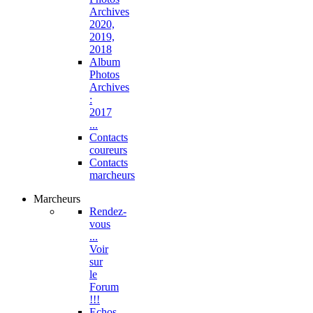
Archives
2020,
2019,
2018
Album
Photos
Archives
:
2017
...
Contacts
coureurs
Contacts
marcheurs
Marcheurs
Rendez-
vous
...
Voir
sur
le
Forum
!!!
Echos