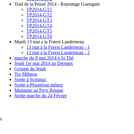
Trail de la Penzé 2014 - Reportage Guengant
TP2014-GT1
TP2014-GT2
TP2014-GT3
TP2014-GT4
TP2014-GT5
TP2014-GT6
Mardi 13 mai a la Forest Landerneau
13 mai à la Forest Landerneau - 1
13 mai à la Forest Landerneau - 2
marche du 8 mai 2014 à St Thé
Jeudi 1er mai 2014 au Drennec
Groupe du Jeudi
Tro Milinou
Sortie à Scrignac
Sortie à Plounéour ménez
Marianne au Pays Basque
Sortie marche du 24 Février
rs