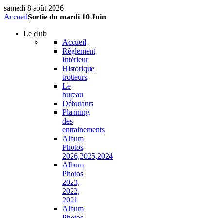
samedi 8 août 2026
Accueil
Sortie du mardi 10 Juin
Le
club
Accueil
Règlement
Intérieur
Historique
trotteurs
Le
bureau
Débutants
Planning
des
entrainements
Album
Photos
2026,2025,2024
Album
Photos
2023,
2022,
2021
Album
Photos