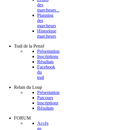
des
marcheurs...
Planning
des
marcheurs
Historique
marcheurs
Trail
de la Penzé
Présentation
Inscriptions
Résultats
Facebook
du
trail
Relais
du Loup
Présentation
Parcours
Inscriptions
Résultats
FORUM
Accès
au