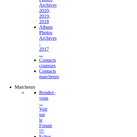
Archives
2020,
2019,
2018
Album
Photos
Archives
:
2017
...
Contacts
coureurs
Contacts
marcheurs
Marcheurs
Rendez-
vous
...
Voir
sur
le
Forum
!!!
Echos