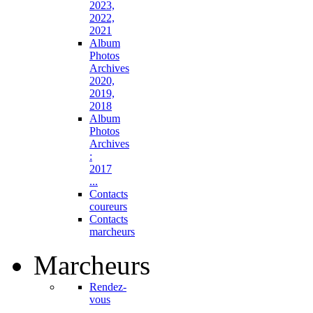
2023,
2022,
2021
Album
Photos
Archives
2020,
2019,
2018
Album
Photos
Archives
:
2017
...
Contacts
coureurs
Contacts
marcheurs
Marcheurs
Rendez-
vous
...