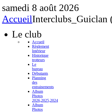
samedi 8 août 2026
Accueil
Interclubs_Guiclan 
Le
club
Accueil
Règlement
Intérieur
Historique
trotteurs
Le
bureau
Débutants
Planning
des
entrainements
Album
Photos
2026,2025,2024
Album
Photos