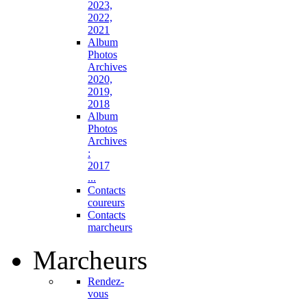
2023,
2022,
2021
Album
Photos
Archives
2020,
2019,
2018
Album
Photos
Archives
:
2017
...
Contacts
coureurs
Contacts
marcheurs
Marcheurs
Rendez-
vous
...