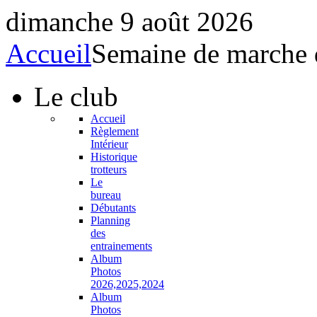
dimanche 9 août 2026
Accueil
Semaine de marche 
Le
club
Accueil
Règlement
Intérieur
Historique
trotteurs
Le
bureau
Débutants
Planning
des
entrainements
Album
Photos
2026,2025,2024
Album
Photos