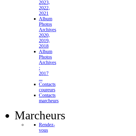
2023,
2022,
2021
Album
Photos
Archives
2020,
2019,
2018
Album
Photos
Archives
:
2017
...
Contacts
coureurs
Contacts
marcheurs
Marcheurs
Rendez-
vous
...