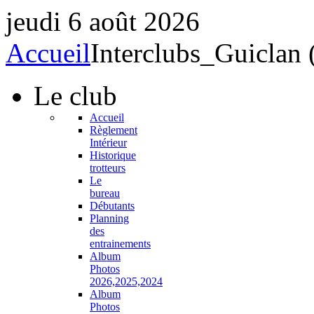
jeudi 6 août 2026
Accueil
Interclubs_Guiclan 
Le
club
Accueil
Règlement
Intérieur
Historique
trotteurs
Le
bureau
Débutants
Planning
des
entrainements
Album
Photos
2026,2025,2024
Album
Photos