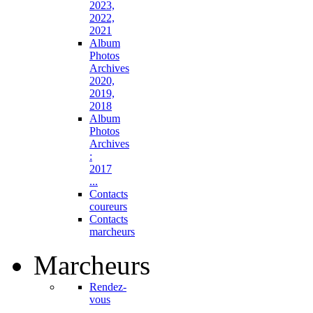
2023,
2022,
2021
Album
Photos
Archives
2020,
2019,
2018
Album
Photos
Archives
:
2017
...
Contacts
coureurs
Contacts
marcheurs
Marcheurs
Rendez-
vous
...