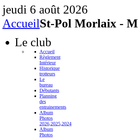
jeudi 6 août 2026
Accueil
St-Pol Morlaix - M
Le
club
Accueil
Règlement
Intérieur
Historique
trotteurs
Le
bureau
Débutants
Planning
des
entrainements
Album
Photos
2026,2025,2024
Album
Photos