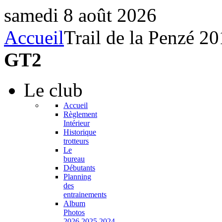
samedi 8 août 2026
Accueil
Trail de la Penzé 2
GT2
Le
club
Accueil
Règlement
Intérieur
Historique
trotteurs
Le
bureau
Débutants
Planning
des
entrainements
Album
Photos
2026,2025,2024