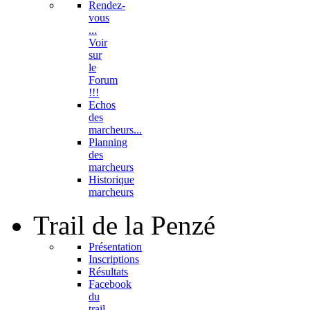
Rendez-
vous
...
Voir
sur
le
Forum
!!!
Echos
des
marcheurs...
Planning
des
marcheurs
Historique
marcheurs
Trail
de la Penzé
Présentation
Inscriptions
Résultats
Facebook
du
trail