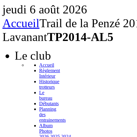
jeudi 6 août 2026
Accueil
Trail de la Penzé 2
Lavanant
TP2014-AL5
Le
club
Accueil
Règlement
Intérieur
Historique
trotteurs
Le
bureau
Débutants
Planning
des
entrainements
Album
Photos
2026,2025,2024