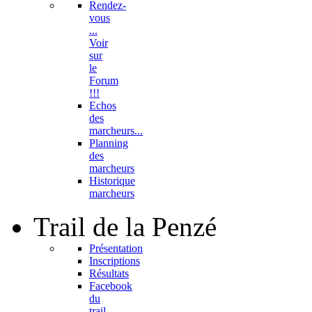
Rendez-
vous
...
Voir
sur
le
Forum
!!!
Echos
des
marcheurs...
Planning
des
marcheurs
Historique
marcheurs
Trail
de la Penzé
Présentation
Inscriptions
Résultats
Facebook
du
trail