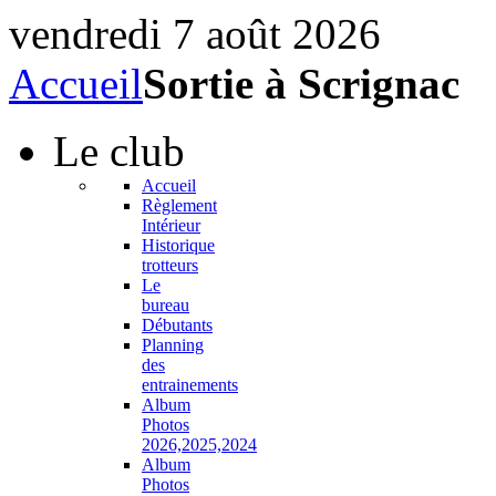
vendredi 7 août 2026
Accueil
Sortie à Scrignac
Le
club
Accueil
Règlement
Intérieur
Historique
trotteurs
Le
bureau
Débutants
Planning
des
entrainements
Album
Photos
2026,2025,2024
Album
Photos