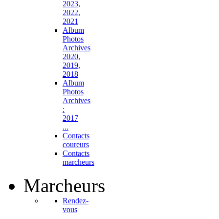
2023,
2022,
2021
Album
Photos
Archives
2020,
2019,
2018
Album
Photos
Archives
:
2017
...
Contacts
coureurs
Contacts
marcheurs
Marcheurs
Rendez-
vous
...