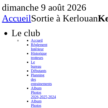
dimanche 9 août 2026
Accueil
Sortie à Kerlouan
Ke
Le
club
Accueil
Règlement
Intérieur
Historique
trotteurs
Le
bureau
Débutants
Planning
des
entrainements
Album
Photos
2026,2025,2024
Album
Photos