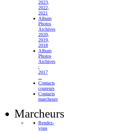
2023,
2022,
2021
Album
Photos
Archives
2020,
2019,
2018
Album
Photos
Archives
:
2017
...
Contacts
coureurs
Contacts
marcheurs
Marcheurs
Rendez-
vous
...