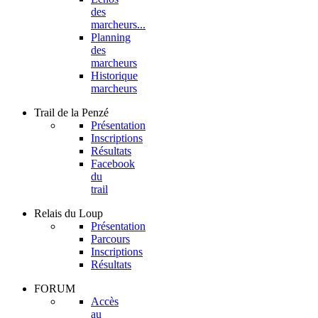
des
marcheurs...
Planning
des
marcheurs
Historique
marcheurs
Trail
de la Penzé
Présentation
Inscriptions
Résultats
Facebook
du
trail
Relais
du Loup
Présentation
Parcours
Inscriptions
Résultats
FORUM
Accès
au