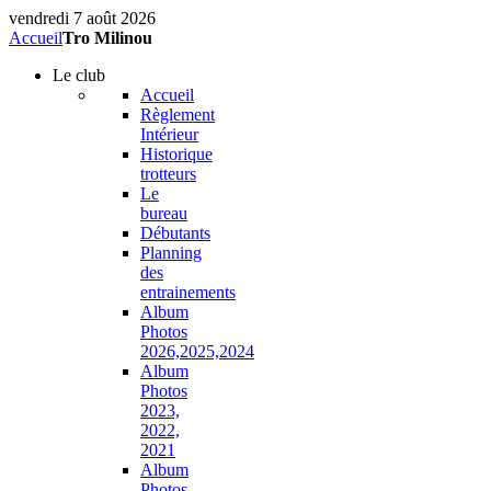
vendredi 7 août 2026
Accueil
Tro Milinou
Le
club
Accueil
Règlement
Intérieur
Historique
trotteurs
Le
bureau
Débutants
Planning
des
entrainements
Album
Photos
2026,2025,2024
Album
Photos
2023,
2022,
2021
Album
Photos