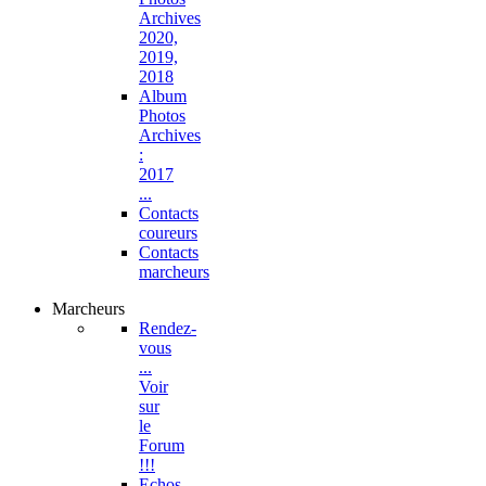
Archives
2020,
2019,
2018
Album
Photos
Archives
:
2017
...
Contacts
coureurs
Contacts
marcheurs
Marcheurs
Rendez-
vous
...
Voir
sur
le
Forum
!!!
Echos