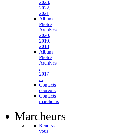
2023,
2022,
2021
Album
Photos
Archives
2020,
2019,
2018
Album
Photos
Archives
:
2017
...
Contacts
coureurs
Contacts
marcheurs
Marcheurs
Rendez-
vous
...