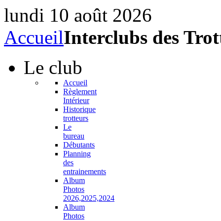
lundi 10 août 2026
Accueil
Interclubs des Trot
Le
club
Accueil
Règlement
Intérieur
Historique
trotteurs
Le
bureau
Débutants
Planning
des
entrainements
Album
Photos
2026,2025,2024
Album
Photos