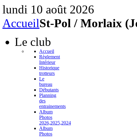
lundi 10 août 2026
Accueil
St-Pol / Morlaix (J
Le
club
Accueil
Règlement
Intérieur
Historique
trotteurs
Le
bureau
Débutants
Planning
des
entrainements
Album
Photos
2026,2025,2024
Album
Photos