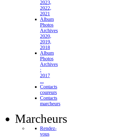
2023,
2022,
2021
Album
Photos
Archives
2020,
2019,
2018
Album
Photos
Archives
:
2017
...
Contacts
coureurs
Contacts
marcheurs
Marcheurs
Rendez-
vous
...