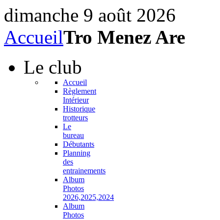
dimanche 9 août 2026
Accueil
Tro Menez Are
Le
club
Accueil
Règlement
Intérieur
Historique
trotteurs
Le
bureau
Débutants
Planning
des
entrainements
Album
Photos
2026,2025,2024
Album
Photos