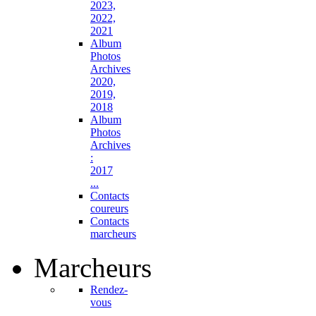
2023,
2022,
2021
Album
Photos
Archives
2020,
2019,
2018
Album
Photos
Archives
:
2017
...
Contacts
coureurs
Contacts
marcheurs
Marcheurs
Rendez-
vous
...